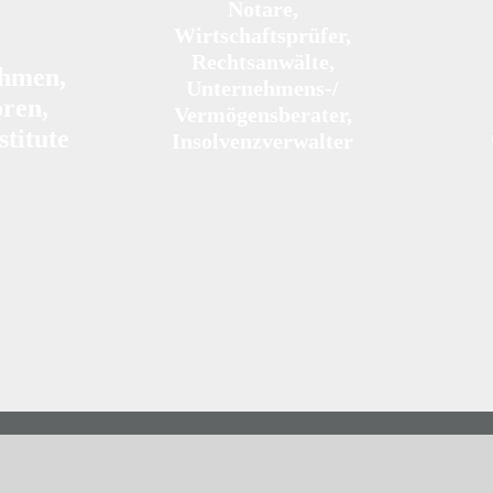
Notare,
Wirtschaftsprüfer,
Rechtsanwälte,
hmen,
Unternehmens-/
oren,
Vermögensberater,
stitute
Insolvenzverwalter