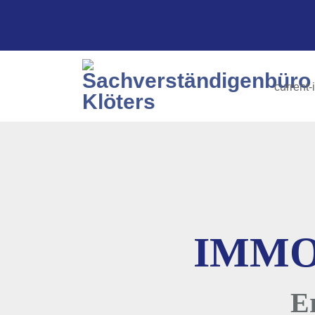
current-
IMMO
E