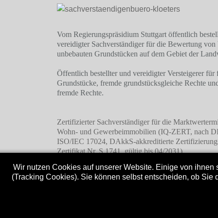
Vom Regierungspräsidium Stuttgart öffentlich bestel
vereidigter Sachverständiger für die Bewertung von
unbebauten Grundstücken auf dem Gebiet der Landw
Öffentlich bestellter und vereidigter Versteigerer für
Grundstücke, fremde grundstücksgleiche Rechte und
fremde Rechte.
Zertifizierter Sachverständiger für die Marktwerterm
Wohn- und Gewerbeimmobilien (IQ-ZERT, nach 
ISO/IEC 17024, DAkkS-akkreditierte Zertifizierungs
Zertifikat Nr. S 1741, gültig bis 04/2031)
Wir nutzen Cookies auf unserer Website. Einige von ihnen s
(Tracking Cookies). Sie können selbst entscheiden, ob Sie 
Copyright 2025. Alle Rechte vorbehalten. Sachv