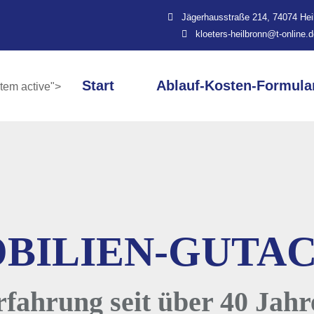
Jägerhausstraße 214, 74074 Hei
kloeters-heilbronn@t-online.
Start
Ablauf-Kosten-Formula
item active">
BILIEN-GUTA
rfahrung seit über 40 Jahr