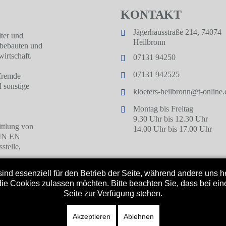
KONTAKT
Jägerhausstraße 214, 74074
lter und
Heilbronn
 bebauten und
irtschaft.
07131 94250
07131 942525
 fremde
 sonstige
kloeters-heilbronn@t-online.
Montag bis Freitag
9.30 Uhr bis 12.30 Uhr
ittlung von
14.00 Uhr bis 17.00 Uhr
DIN EN
stelle,
ind essenziell für den Betrieb der Seite, während andere uns 
die Cookies zulassen möchten. Bitte beachten Sie, dass bei ein
Seite zur Verfügung stehen.
Akzeptieren
Ablehnen
erständigenbüro Klöters