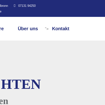
lbronn
07131 94250
de
re
Über uns
Kontakt
">
CHTEN
en